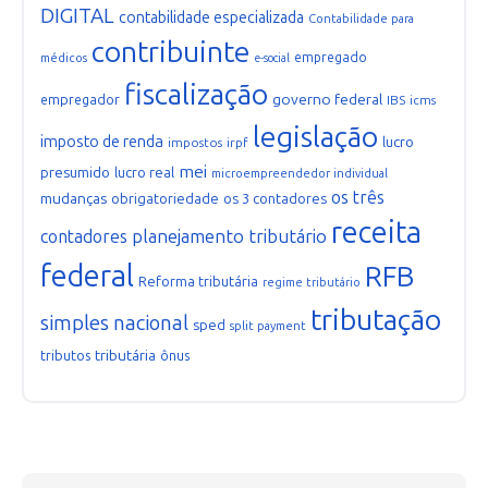
DIGITAL
contabilidade especializada
Contabilidade para
contribuinte
empregado
médicos
e-social
fiscalização
governo federal
empregador
IBS
icms
legislação
imposto de renda
lucro
impostos
irpf
mei
presumido
lucro real
microempreendedor individual
os três
mudanças
obrigatoriedade
os 3 contadores
receita
planejamento tributário
contadores
federal
RFB
Reforma tributária
regime tributário
tributação
simples nacional
sped
split payment
tributária
tributos
ônus