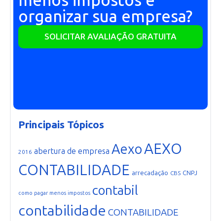
menos impostos e
organizar sua empresa?
SOLICITAR AVALIAÇÃO GRATUITA
Principais Tópicos
AEXO
Aexo
abertura de empresa
2016
CONTABILIDADE
arrecadação
CNPJ
CBS
contabil
como pagar menos impostos
contabilidade
CONTABILIDADE