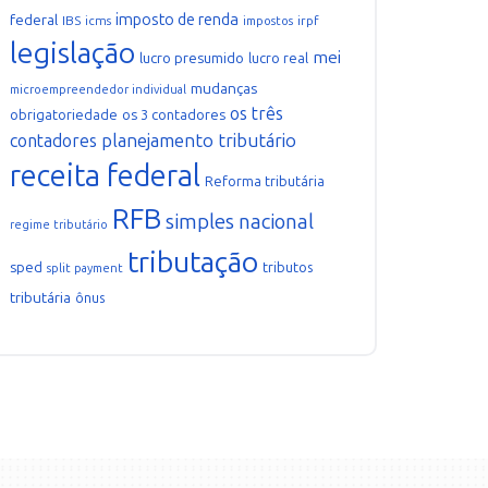
imposto de renda
federal
IBS
icms
irpf
impostos
legislação
mei
lucro presumido
lucro real
mudanças
microempreendedor individual
os três
obrigatoriedade
os 3 contadores
planejamento tributário
contadores
receita federal
Reforma tributária
RFB
simples nacional
regime tributário
tributação
sped
tributos
split payment
tributária
ônus