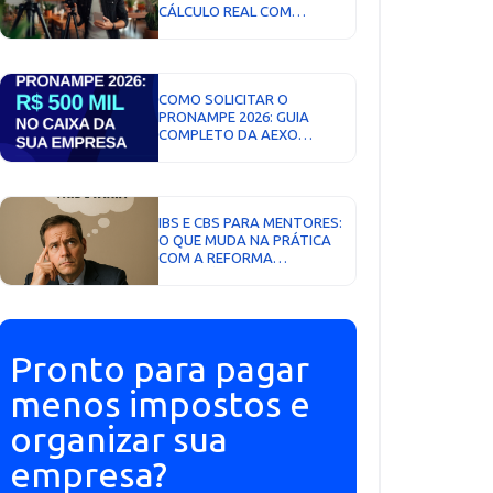
CÁLCULO REAL COM
SIMULAÇÕES 2026...
COMO SOLICITAR O
PRONAMPE 2026: GUIA
COMPLETO DA AEXO
CONTABILIDADE DIGITAL...
IBS E CBS PARA MENTORES:
O QUE MUDA NA PRÁTICA
COM A REFORMA
TRIBUTÁRIA...
Pronto para pagar
menos impostos e
organizar sua
empresa?