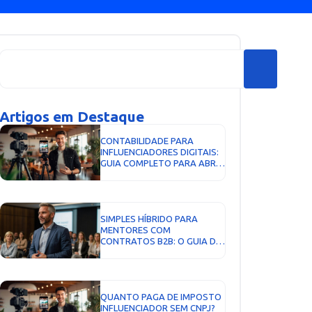
Artigos em Destaque
CONTABILIDADE PARA
INFLUENCIADORES DIGITAIS:
GUIA COMPLETO PARA ABRIR
CNPJ, PAGAR MENOS
IMPOSTOS E CRESCER COM
SEGURANÇA...
SIMPLES HÍBRIDO PARA
MENTORES COM
CONTRATOS B2B: O GUIA DA
DECISÃO DE SETEMBRO DE
2026...
QUANTO PAGA DE IMPOSTO
INFLUENCIADOR SEM CNPJ?