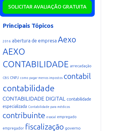
SOLICITAR AVALIAÇÃO GRATUITA
Principais Tópicos
Aexo
abertura de empresa
2016
AEXO
CONTABILIDADE
arrecadação
contabil
CNPJ
CBS
como pagar menos impostos
contabilidade
CONTABILIDADE DIGITAL
contabilidade
especializada
Contabilidade para médicos
contribuinte
empregado
e-social
fiscalização
governo
empregador