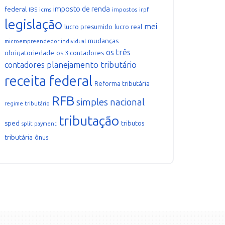
imposto de renda
federal
IBS
icms
impostos
irpf
legislação
mei
lucro presumido
lucro real
mudanças
microempreendedor individual
os três
obrigatoriedade
os 3 contadores
planejamento tributário
contadores
receita federal
Reforma tributária
RFB
simples nacional
regime tributário
tributação
sped
tributos
split payment
tributária
ônus