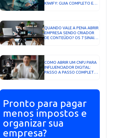
KIWIFY: GUIA COMPLETO E
ATUALIZADO...
QUANDO VALE A PENA ABRIR
EMPRESA SENDO CRIADOR
DE CONTEÚDO? OS 7 SINAIS
QUE NÃO MENTEM...
COMO ABRIR UM CNPJ PARA
INFLUENCIADOR DIGITAL:
PASSO A PASSO COMPLETO
PARA FORMALIZAR SUA
ATIVIDADE...
Pronto para pagar
menos impostos e
organizar sua
empresa?