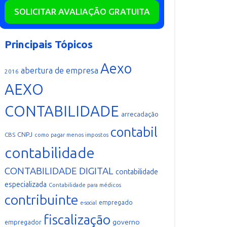
SOLICITAR AVALIAÇÃO GRATUITA
Principais Tópicos
Aexo
abertura de empresa
2016
AEXO
CONTABILIDADE
arrecadação
contabil
CNPJ
CBS
como pagar menos impostos
contabilidade
CONTABILIDADE DIGITAL
contabilidade
especializada
Contabilidade para médicos
contribuinte
empregado
e-social
fiscalização
governo
empregador