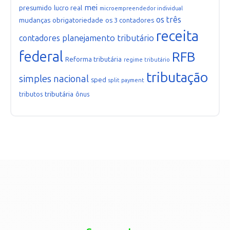
mei
presumido
lucro real
microempreendedor individual
os três
mudanças
obrigatoriedade
os 3 contadores
receita
planejamento tributário
contadores
federal
RFB
Reforma tributária
regime tributário
tributação
simples nacional
sped
split payment
tributária
tributos
ônus