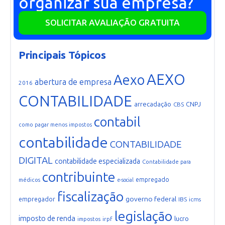
organizar sua empresa?
SOLICITAR AVALIAÇÃO GRATUITA
Principais Tópicos
AEXO
Aexo
abertura de empresa
2016
CONTABILIDADE
arrecadação
CNPJ
CBS
contabil
como pagar menos impostos
contabilidade
CONTABILIDADE
DIGITAL
contabilidade especializada
Contabilidade para
contribuinte
empregado
médicos
e-social
fiscalização
governo federal
empregador
IBS
icms
legislação
imposto de renda
lucro
irpf
impostos