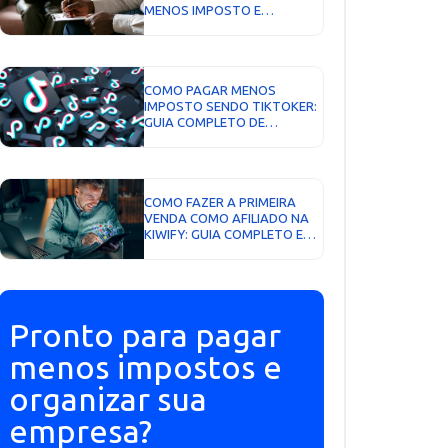
MENOS IMPOSTO E
ORGANIZAR SEU
CONSULTÓRIO EM 2026...
COMO PAGAR MENOS
IMPOSTO SENDO TIKTOKER:
GUIA COMPLETO DE
TRIBUTAÇÃO EM 2026...
COMO FAZER A PRIMEIRA
VENDA COMO AFILIADO NA
KIWIFY: GUIA COMPLETO E
ATUALIZADO...
Pronto para pagar
menos impostos e
organizar sua
empresa?