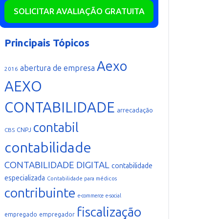
SOLICITAR AVALIAÇÃO GRATUITA
Principais Tópicos
Aexo
abertura de empresa
2016
AEXO
CONTABILIDADE
arrecadação
contabil
CNPJ
CBS
contabilidade
CONTABILIDADE DIGITAL
contabilidade
especializada
Contabilidade para médicos
contribuinte
e-commerce
e-social
fiscalização
empregador
empregado