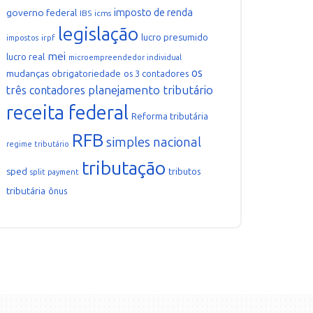
imposto de renda
governo federal
IBS
icms
legislação
lucro presumido
irpf
impostos
mei
lucro real
microempreendedor individual
os
mudanças
obrigatoriedade
os 3 contadores
planejamento tributário
três contadores
receita federal
Reforma tributária
RFB
simples nacional
regime tributário
tributação
sped
tributos
split payment
tributária
ônus