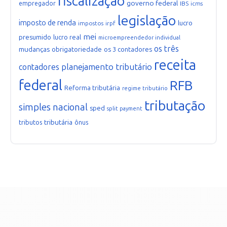
fiscalização
governo federal
empregador
IBS
icms
legislação
imposto de renda
lucro
impostos
irpf
mei
presumido
lucro real
microempreendedor individual
os três
mudanças
obrigatoriedade
os 3 contadores
receita
planejamento tributário
contadores
federal
RFB
Reforma tributária
regime tributário
tributação
simples nacional
sped
split payment
tributária
tributos
ônus