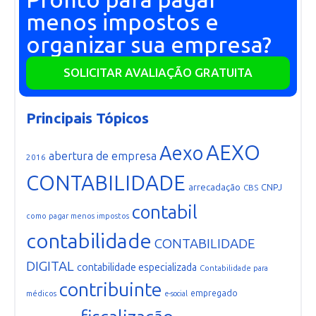
menos impostos e
organizar sua empresa?
SOLICITAR AVALIAÇÃO GRATUITA
Principais Tópicos
AEXO
Aexo
abertura de empresa
2016
CONTABILIDADE
arrecadação
CNPJ
CBS
contabil
como pagar menos impostos
contabilidade
CONTABILIDADE
DIGITAL
contabilidade especializada
Contabilidade para
contribuinte
empregado
médicos
e-social