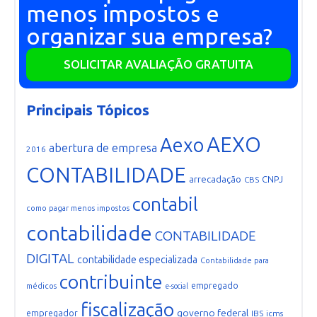
menos impostos e
organizar sua empresa?
SOLICITAR AVALIAÇÃO GRATUITA
Principais Tópicos
AEXO
Aexo
abertura de empresa
2016
CONTABILIDADE
arrecadação
CNPJ
CBS
contabil
como pagar menos impostos
contabilidade
CONTABILIDADE
DIGITAL
contabilidade especializada
Contabilidade para
contribuinte
empregado
médicos
e-social
fiscalização
governo federal
empregador
IBS
icms