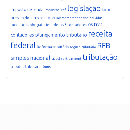
legislação
imposto de renda
lucro
impostos
irpf
mei
presumido
lucro real
microempreendedor individual
os três
mudanças
obrigatoriedade
os 3 contadores
receita
planejamento tributário
contadores
federal
RFB
Reforma tributária
regime tributário
tributação
simples nacional
sped
split payment
tributária
tributos
ônus