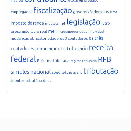
empregado
médicos
e-social
fiscalização
governo federal
empregador
IBS
icms
legislação
imposto de renda
lucro
irpf
impostos
mei
presumido
lucro real
microempreendedor individual
os três
mudanças
obrigatoriedade
os 3 contadores
receita
planejamento tributário
contadores
federal
RFB
Reforma tributária
regime tributário
tributação
simples nacional
sped
split payment
tributária
tributos
ônus