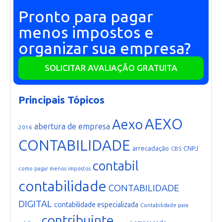
Pronto para pagar
menos impostos e
organizar sua empresa?
SOLICITAR AVALIAÇÃO GRATUITA
Principais Tópicos
AEXO
Aexo
abertura de empresa
2016
CONTABILIDADE
arrecadação
CNPJ
CBS
contabil
como pagar menos impostos
contabilidade
CONTABILIDADE
DIGITAL
contabilidade especializada
Contabilidade para
contribuinte