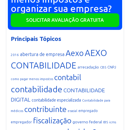
organizar sua empresa?
SOLICITAR AVALIAÇÃO GRATUITA
Principais Tópicos
AEXO
Aexo
abertura de empresa
2016
CONTABILIDADE
arrecadação
CNPJ
CBS
contabil
como pagar menos impostos
contabilidade
CONTABILIDADE
DIGITAL
contabilidade especializada
Contabilidade para
contribuinte
empregado
médicos
e-social
fiscalização
governo federal
empregador
IBS
icms