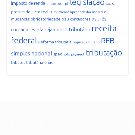
legislação
imposto de renda
lucro
impostos
irpf
mei
presumido
lucro real
microempreendedor individual
os três
mudanças
obrigatoriedade
os 3 contadores
receita
planejamento tributário
contadores
federal
RFB
Reforma tributária
regime tributário
tributação
simples nacional
sped
split payment
tributária
tributos
ônus