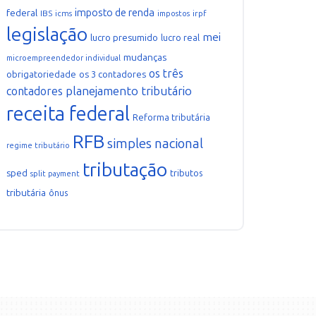
imposto de renda
federal
IBS
icms
irpf
impostos
legislação
mei
lucro presumido
lucro real
mudanças
microempreendedor individual
os três
obrigatoriedade
os 3 contadores
planejamento tributário
contadores
receita federal
Reforma tributária
RFB
simples nacional
regime tributário
tributação
sped
tributos
split payment
tributária
ônus