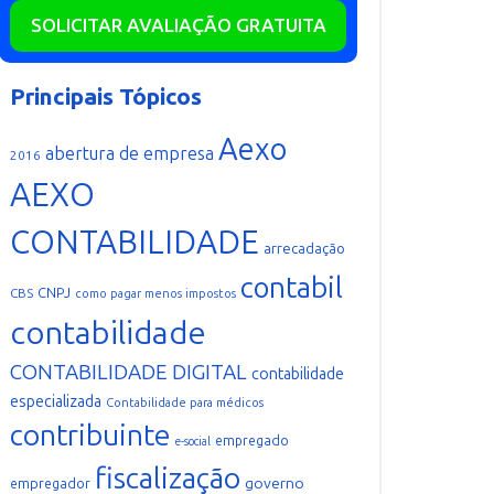
SOLICITAR AVALIAÇÃO GRATUITA
Principais Tópicos
Aexo
abertura de empresa
2016
AEXO
CONTABILIDADE
arrecadação
contabil
CNPJ
CBS
como pagar menos impostos
contabilidade
CONTABILIDADE DIGITAL
contabilidade
especializada
Contabilidade para médicos
contribuinte
empregado
e-social
fiscalização
governo
empregador