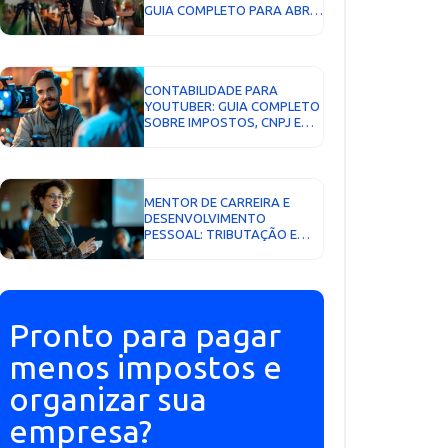
GUIA COMPLETO PARA ABRIR
CNPJ, PAGAR MENOS
IMPOSTOS E CRESCER COM
SEGURANÇA...
CONTABILIDADE PARA
YOUTUBER: GUIA COMPLETO
SOBRE IMPOSTOS, CNPJ E
COMO PAGAR MENOS
IMPOSTO...
MENTOR DE CARREIRA E
DESENVOLVIMENTO
PESSOAL: TRIBUTAÇÃO E
LIMITES DE ATUAÇÃO...
Pronto para pagar
menos impostos e
organizar sua
empresa?