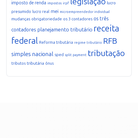
legislação
imposto de renda
lucro
irpf
impostos
mei
presumido
lucro real
microempreendedor individual
os três
mudanças
obrigatoriedade
os 3 contadores
receita
planejamento tributário
contadores
federal
RFB
Reforma tributária
regime tributário
tributação
simples nacional
sped
split payment
tributária
tributos
ônus