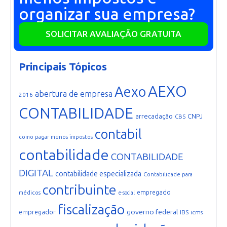
organizar sua empresa?
SOLICITAR AVALIAÇÃO GRATUITA
Principais Tópicos
AEXO
Aexo
abertura de empresa
2016
CONTABILIDADE
arrecadação
CNPJ
CBS
contabil
como pagar menos impostos
contabilidade
CONTABILIDADE
DIGITAL
contabilidade especializada
Contabilidade para
contribuinte
empregado
médicos
e-social
fiscalização
governo federal
empregador
IBS
icms