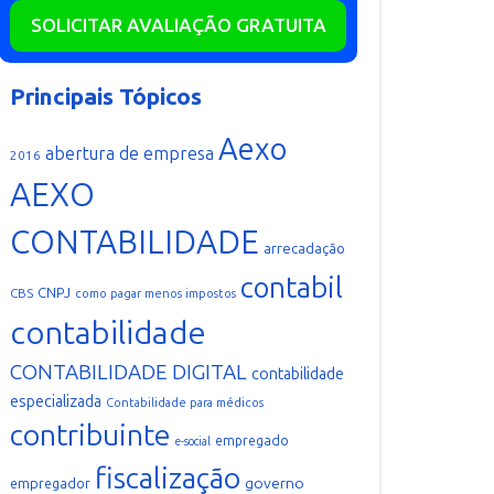
SOLICITAR AVALIAÇÃO GRATUITA
Principais Tópicos
Aexo
abertura de empresa
2016
AEXO
CONTABILIDADE
arrecadação
contabil
CNPJ
CBS
como pagar menos impostos
contabilidade
CONTABILIDADE DIGITAL
contabilidade
especializada
Contabilidade para médicos
contribuinte
empregado
e-social
fiscalização
governo
empregador