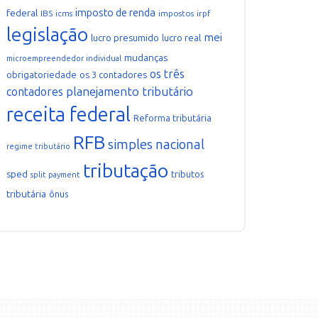
imposto de renda
federal
IBS
icms
impostos
irpf
legislação
mei
lucro presumido
lucro real
mudanças
microempreendedor individual
os três
obrigatoriedade
os 3 contadores
planejamento tributário
contadores
receita federal
Reforma tributária
RFB
simples nacional
regime tributário
tributação
sped
tributos
split payment
tributária
ônus