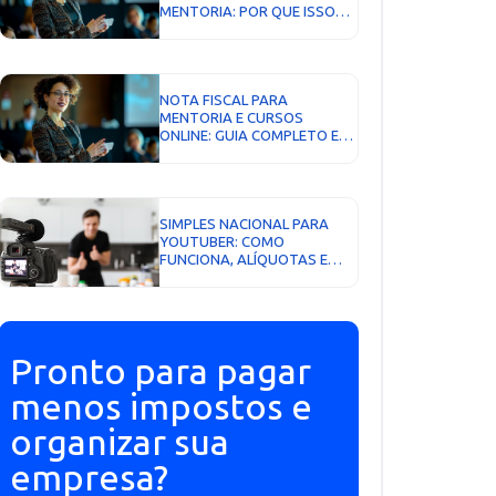
MENTORIA: POR QUE ISSO
VAI DECIDIR QUEM VOCÊ
CONTRATA EM 2027...
NOTA FISCAL PARA
MENTORIA E CURSOS
ONLINE: GUIA COMPLETO E
ATUALIZADO...
SIMPLES NACIONAL PARA
YOUTUBER: COMO
FUNCIONA, ALÍQUOTAS E
FATOR R...
Pronto para pagar
menos impostos e
organizar sua
empresa?