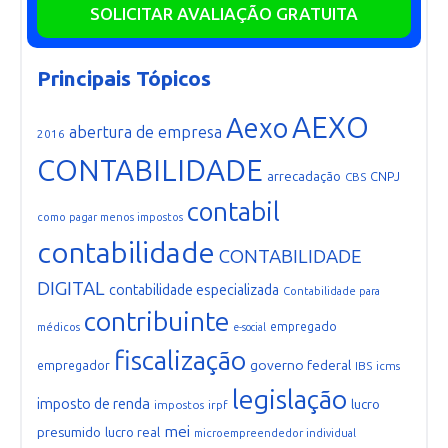
SOLICITAR AVALIAÇÃO GRATUITA
Principais Tópicos
AEXO
Aexo
abertura de empresa
2016
CONTABILIDADE
arrecadação
CNPJ
CBS
contabil
como pagar menos impostos
contabilidade
CONTABILIDADE
DIGITAL
contabilidade especializada
Contabilidade para
contribuinte
empregado
médicos
e-social
fiscalização
governo federal
empregador
IBS
icms
legislação
imposto de renda
lucro
impostos
irpf
mei
presumido
lucro real
microempreendedor individual