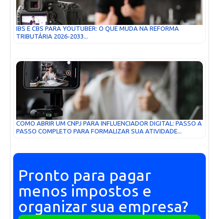
IBS E CBS PARA YOUTUBER: O QUE MUDA NA REFORMA
TRIBUTÁRIA 2026-2033...
COMO ABRIR UM CNPJ PARA INFLUENCIADOR DIGITAL: PASSO A
PASSO COMPLETO PARA FORMALIZAR SUA ATIVIDADE...
Pronto para pagar
menos impostos e
organizar sua empresa?