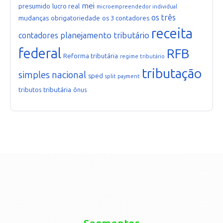
mei
presumido
lucro real
microempreendedor individual
os três
mudanças
obrigatoriedade
os 3 contadores
receita
planejamento tributário
contadores
federal
RFB
Reforma tributária
regime tributário
tributação
simples nacional
sped
split payment
tributária
tributos
ônus