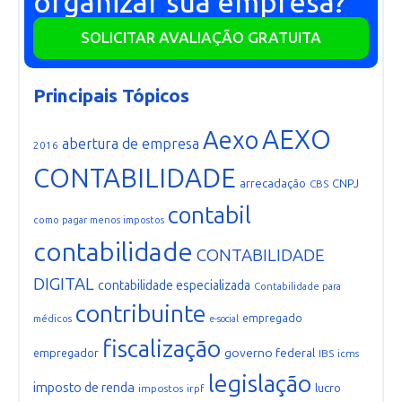
organizar sua empresa?
SOLICITAR AVALIAÇÃO GRATUITA
Principais Tópicos
AEXO
Aexo
abertura de empresa
2016
CONTABILIDADE
arrecadação
CNPJ
CBS
contabil
como pagar menos impostos
contabilidade
CONTABILIDADE
DIGITAL
contabilidade especializada
Contabilidade para
contribuinte
empregado
médicos
e-social
fiscalização
governo federal
empregador
IBS
icms
legislação
imposto de renda
lucro
impostos
irpf