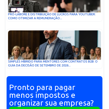
PRÓ-LABORE E DISTRIBUIÇÃO DE LUCROS PARA YOUTUBER:
COMO OTIMIZAR A REMUNERAÇÃO...
SIMPLES HÍBRIDO PARA MENTORES COM CONTRATOS B2B: O
GUIA DA DECISÃO DE SETEMBRO DE 2026...
Pronto para pagar
menos impostos e
organizar sua empresa?