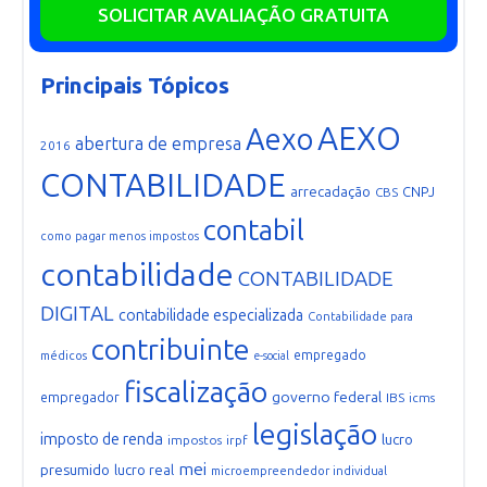
SOLICITAR AVALIAÇÃO GRATUITA
Principais Tópicos
AEXO
Aexo
abertura de empresa
2016
CONTABILIDADE
arrecadação
CNPJ
CBS
contabil
como pagar menos impostos
contabilidade
CONTABILIDADE
DIGITAL
contabilidade especializada
Contabilidade para
contribuinte
empregado
médicos
e-social
fiscalização
governo federal
empregador
IBS
icms
legislação
imposto de renda
lucro
impostos
irpf
mei
presumido
lucro real
microempreendedor individual