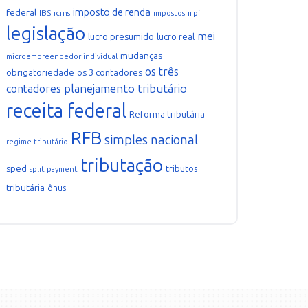
imposto de renda
federal
IBS
icms
irpf
impostos
legislação
mei
lucro presumido
lucro real
mudanças
microempreendedor individual
os três
obrigatoriedade
os 3 contadores
planejamento tributário
contadores
receita federal
Reforma tributária
RFB
simples nacional
regime tributário
tributação
sped
tributos
split payment
tributária
ônus