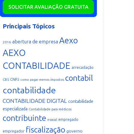
SOLICITAR AVALIAÇÃO GRATUITA
Principais Tópicos
Aexo
abertura de empresa
2016
AEXO
CONTABILIDADE
arrecadação
contabil
CNPJ
CBS
como pagar menos impostos
contabilidade
CONTABILIDADE DIGITAL
contabilidade
especializada
Contabilidade para médicos
contribuinte
empregado
e-social
fiscalização
governo
empregador