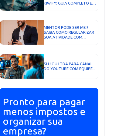
KIWIFY: GUIA COMPLETO E
ATUALIZADO...
MENTOR PODE SER MEI?
SAIBA COMO REGULARIZAR
SUA ATIVIDADE COM
SEGURANÇA EM 2026...
SLU OU LTDA PARA CANAL
DO YOUTUBE COM EQUIPE...
Pronto para pagar
menos impostos e
organizar sua
empresa?