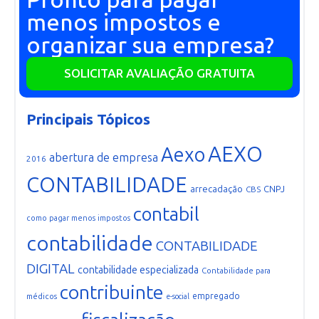
menos impostos e
organizar sua empresa?
SOLICITAR AVALIAÇÃO GRATUITA
Principais Tópicos
AEXO
Aexo
abertura de empresa
2016
CONTABILIDADE
arrecadação
CNPJ
CBS
contabil
como pagar menos impostos
contabilidade
CONTABILIDADE
DIGITAL
contabilidade especializada
Contabilidade para
contribuinte
empregado
médicos
e-social