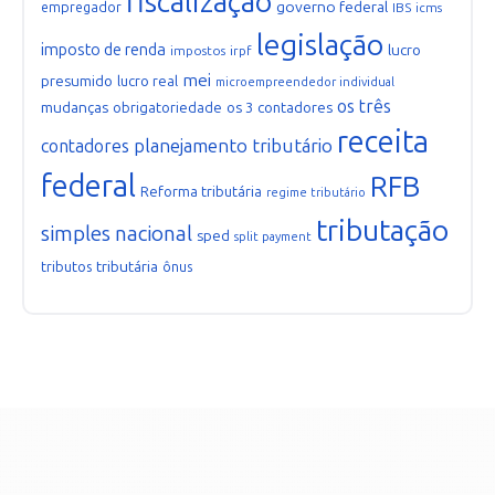
fiscalização
governo federal
empregador
IBS
icms
legislação
imposto de renda
lucro
impostos
irpf
mei
presumido
lucro real
microempreendedor individual
os três
mudanças
os 3 contadores
obrigatoriedade
receita
planejamento tributário
contadores
federal
RFB
Reforma tributária
regime tributário
tributação
simples nacional
sped
split payment
tributária
tributos
ônus