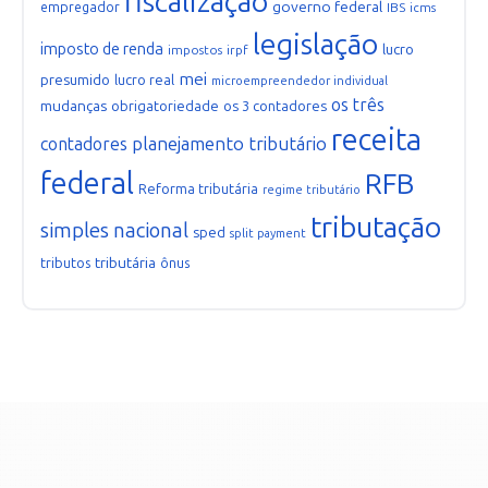
fiscalização
governo federal
empregador
IBS
icms
legislação
imposto de renda
lucro
impostos
irpf
mei
presumido
lucro real
microempreendedor individual
os três
mudanças
obrigatoriedade
os 3 contadores
receita
planejamento tributário
contadores
federal
RFB
Reforma tributária
regime tributário
tributação
simples nacional
sped
split payment
tributária
tributos
ônus