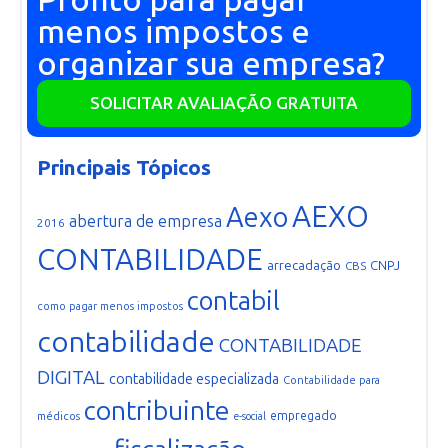
menos impostos e
organizar sua empresa?
SOLICITAR AVALIAÇÃO GRATUITA
Principais Tópicos
AEXO
Aexo
abertura de empresa
2016
CONTABILIDADE
arrecadação
CNPJ
CBS
contabil
como pagar menos impostos
contabilidade
CONTABILIDADE
DIGITAL
contabilidade especializada
Contabilidade para
contribuinte
empregado
médicos
e-social