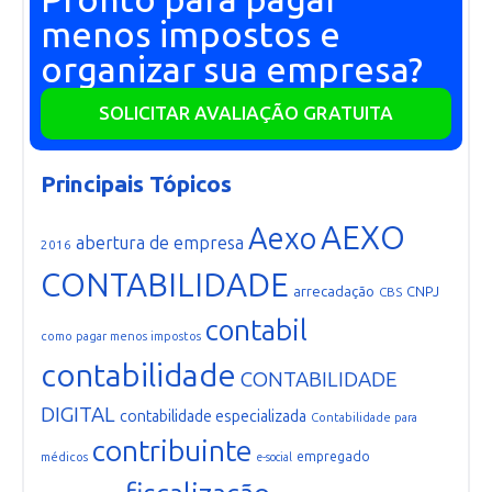
menos impostos e
organizar sua empresa?
SOLICITAR AVALIAÇÃO GRATUITA
Principais Tópicos
AEXO
Aexo
abertura de empresa
2016
CONTABILIDADE
arrecadação
CNPJ
CBS
contabil
como pagar menos impostos
contabilidade
CONTABILIDADE
DIGITAL
contabilidade especializada
Contabilidade para
contribuinte
empregado
médicos
e-social