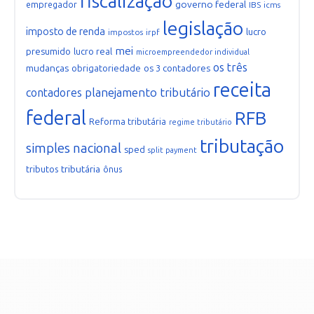
fiscalização
governo federal
empregador
IBS
icms
legislação
imposto de renda
lucro
impostos
irpf
mei
presumido
lucro real
microempreendedor individual
os três
mudanças
obrigatoriedade
os 3 contadores
receita
planejamento tributário
contadores
federal
RFB
Reforma tributária
regime tributário
tributação
simples nacional
sped
split payment
tributária
tributos
ônus