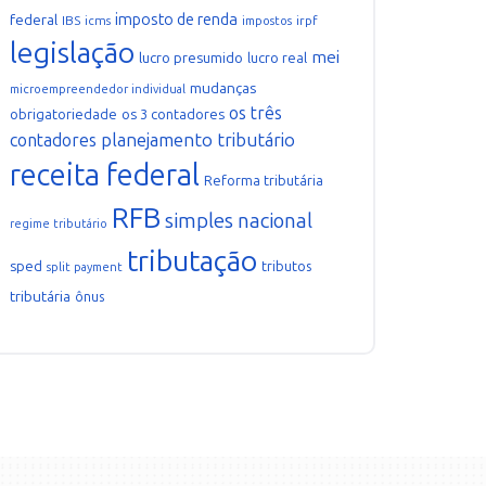
imposto de renda
federal
IBS
icms
irpf
impostos
legislação
mei
lucro presumido
lucro real
mudanças
microempreendedor individual
os três
obrigatoriedade
os 3 contadores
planejamento tributário
contadores
receita federal
Reforma tributária
RFB
simples nacional
regime tributário
tributação
sped
tributos
split payment
tributária
ônus