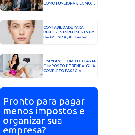
COMO FUNCIONA E COMO
PAGAR MENOS...
CONTABILIDADE PARA
DENTISTA ESPECIALISTA EM
HARMONIZAÇÃO FACIAL:
COMO PAGAR MENOS
IMPOSTO E CRESCER COM
SEGURANÇA...
ONLYFANS: COMO DECLARAR
O IMPOSTO DE RENDA: GUIA
COMPLETO PASSO A
PASSO...
Pronto para pagar
menos impostos e
organizar sua
empresa?