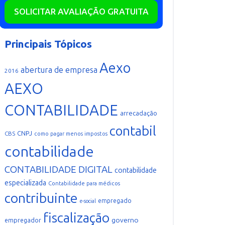
SOLICITAR AVALIAÇÃO GRATUITA
Principais Tópicos
Aexo
abertura de empresa
2016
AEXO
CONTABILIDADE
arrecadação
contabil
CNPJ
CBS
como pagar menos impostos
contabilidade
CONTABILIDADE DIGITAL
contabilidade
especializada
Contabilidade para médicos
contribuinte
empregado
e-social
fiscalização
governo
empregador