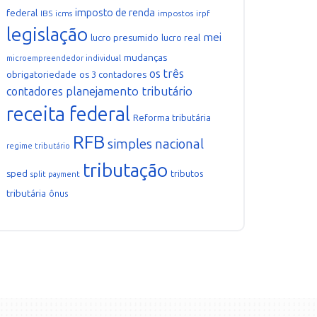
imposto de renda
federal
IBS
icms
impostos
irpf
legislação
mei
lucro presumido
lucro real
mudanças
microempreendedor individual
os três
obrigatoriedade
os 3 contadores
planejamento tributário
contadores
receita federal
Reforma tributária
RFB
simples nacional
regime tributário
tributação
sped
tributos
split payment
tributária
ônus