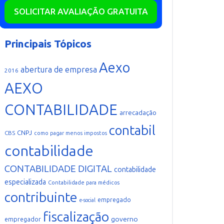
SOLICITAR AVALIAÇÃO GRATUITA
Principais Tópicos
Aexo
abertura de empresa
2016
AEXO
CONTABILIDADE
arrecadação
contabil
CNPJ
CBS
como pagar menos impostos
contabilidade
CONTABILIDADE DIGITAL
contabilidade
especializada
Contabilidade para médicos
contribuinte
empregado
e-social
fiscalização
governo
empregador