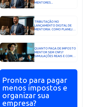
MENTORES...
TRIBUTAÇÃO NO
LANÇAMENTO DIGITAL DE
MENTORIA: COMO PLANEJAR
E PAGAR MENOS IMPOSTO...
QUANTO PAGA DE IMPOSTO
MENTOR SEM CNPJ?
SIMULAÇÕES REAIS E COMO
REDUZIR A CARGA
TRIBUTÁRIA...
Pronto para pagar
menos impostos e
organizar sua
empresa?