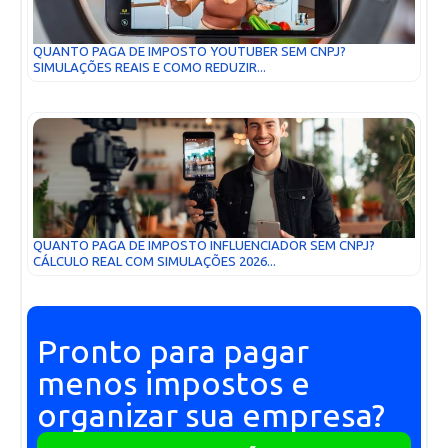
QUANTO PAGA DE IMPOSTO YOUTUBER SEM CNPJ?
SIMULAÇÕES REAIS E COMO REDUZIR...
QUANTO PAGA DE IMPOSTO INFLUENCIADOR SEM CNPJ?
CÁLCULO REAL COM SIMULAÇÕES 2026...
Pronto para pagar
menos impostos e
organizar sua empresa?