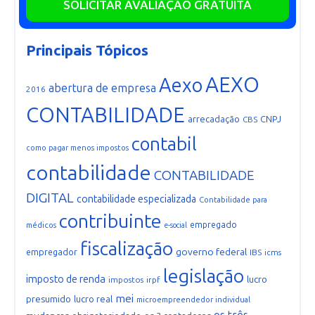
SOLICITAR AVALIAÇÃO GRATUITA
Principais Tópicos
AEXO
Aexo
abertura de empresa
2016
CONTABILIDADE
arrecadação
CNPJ
CBS
contabil
como pagar menos impostos
contabilidade
CONTABILIDADE
DIGITAL
contabilidade especializada
Contabilidade para
contribuinte
empregado
médicos
e-social
fiscalização
governo federal
empregador
IBS
icms
legislação
imposto de renda
lucro
impostos
irpf
mei
presumido
lucro real
microempreendedor individual