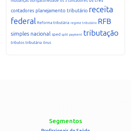
os três
mudanças
obrigatoriedade
os 3 contadores
receita
planejamento tributário
contadores
federal
RFB
Reforma tributária
regime tributário
tributação
simples nacional
sped
split payment
tributária
tributos
ônus
Segmentos
Profissionais de Saúde