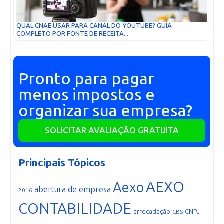
QUAL CNAE USAR PARA CANAL DO YOUTUBE? GUIA
COMPLETO POR FONTE DE RECEITA...
Pronto para pagar
menos impostos e
organizar sua empresa?
SOLICITAR AVALIAÇÃO GRATUITA
Principais Tópicos
AEXO
Aexo
abertura de empresa
2016
CONTABILIDADE
arrecadação
CNPJ
CBS