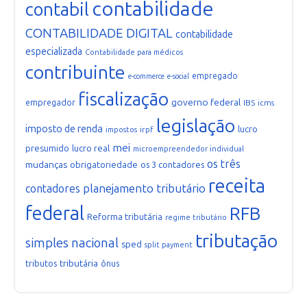
contabilidade
contabil
CONTABILIDADE DIGITAL
contabilidade
especializada
Contabilidade para médicos
contribuinte
empregado
e-commerce
e-social
fiscalização
governo federal
empregador
IBS
icms
legislação
imposto de renda
lucro
irpf
impostos
mei
presumido
lucro real
microempreendedor individual
os três
mudanças
obrigatoriedade
os 3 contadores
receita
planejamento tributário
contadores
federal
RFB
Reforma tributária
regime tributário
tributação
simples nacional
sped
split payment
tributária
tributos
ônus