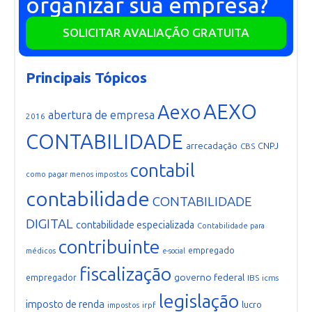
organizar sua empresa?
SOLICITAR AVALIAÇÃO GRATUITA
Principais Tópicos
AEXO
Aexo
abertura de empresa
2016
CONTABILIDADE
arrecadação
CNPJ
CBS
contabil
como pagar menos impostos
contabilidade
CONTABILIDADE
DIGITAL
contabilidade especializada
Contabilidade para
contribuinte
empregado
médicos
e-social
fiscalização
governo federal
empregador
IBS
icms
legislação
imposto de renda
lucro
irpf
impostos