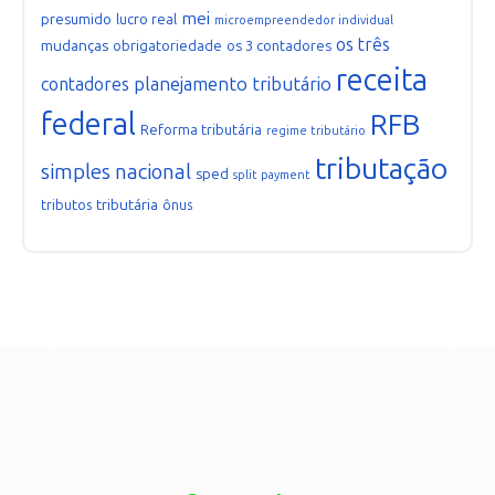
mei
presumido
lucro real
microempreendedor individual
os três
mudanças
obrigatoriedade
os 3 contadores
receita
planejamento tributário
contadores
federal
RFB
Reforma tributária
regime tributário
tributação
simples nacional
sped
split payment
tributária
tributos
ônus