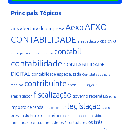
Principais Tópicos
AEXO
Aexo
abertura de empresa
2016
CONTABILIDADE
arrecadação
CNPJ
CBS
contabil
como pagar menos impostos
contabilidade
CONTABILIDADE
DIGITAL
contabilidade especializada
Contabilidade para
contribuinte
empregado
médicos
e-social
fiscalização
governo federal
empregador
IBS
icms
legislação
imposto de renda
lucro
impostos
irpf
mei
presumido
lucro real
microempreendedor individual
os três
mudanças
obrigatoriedade
os 3 contadores