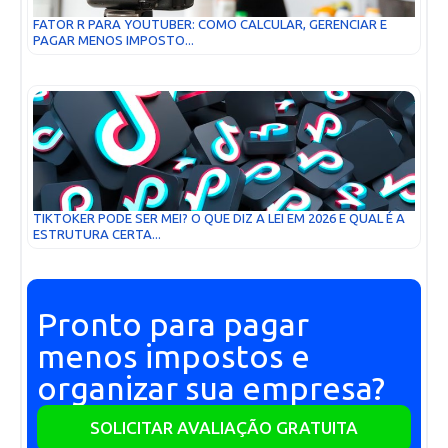
FATOR R PARA YOUTUBER: COMO CALCULAR, GERENCIAR E
PAGAR MENOS IMPOSTO...
TIKTOKER PODE SER MEI? O QUE DIZ A LEI EM 2026 E QUAL É A
ESTRUTURA CERTA...
Pronto para pagar
menos impostos e
organizar sua empresa?
SOLICITAR AVALIAÇÃO GRATUITA