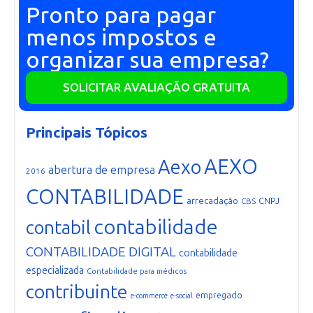
Pronto para pagar
menos impostos e
organizar sua empresa?
SOLICITAR AVALIAÇÃO GRATUITA
Principais Tópicos
AEXO
Aexo
abertura de empresa
2016
CONTABILIDADE
arrecadação
CNPJ
CBS
contabilidade
contabil
CONTABILIDADE DIGITAL
contabilidade
especializada
Contabilidade para médicos
contribuinte
empregado
e-commerce
e-social