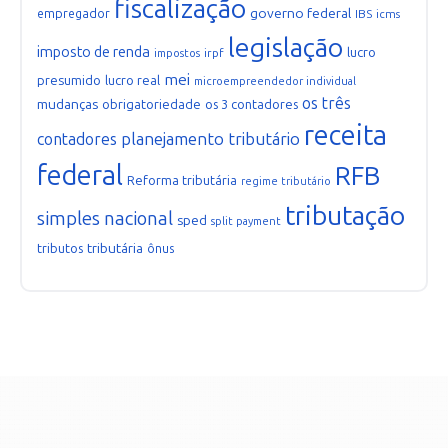
fiscalização
governo federal
empregador
IBS
icms
legislação
imposto de renda
lucro
irpf
impostos
mei
presumido
lucro real
microempreendedor individual
os três
mudanças
obrigatoriedade
os 3 contadores
receita
planejamento tributário
contadores
federal
RFB
Reforma tributária
regime tributário
tributação
simples nacional
sped
split payment
tributária
tributos
ônus