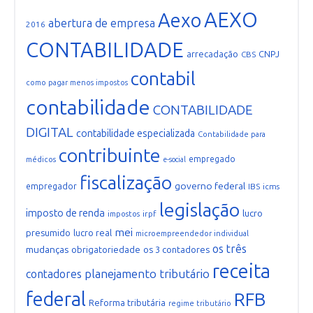
AEXO
Aexo
abertura de empresa
2016
CONTABILIDADE
arrecadação
CNPJ
CBS
contabil
como pagar menos impostos
contabilidade
CONTABILIDADE
DIGITAL
contabilidade especializada
Contabilidade para
contribuinte
empregado
médicos
e-social
fiscalização
governo federal
empregador
IBS
icms
legislação
imposto de renda
lucro
irpf
impostos
mei
presumido
lucro real
microempreendedor individual
os três
mudanças
obrigatoriedade
os 3 contadores
receita
planejamento tributário
contadores
federal
RFB
Reforma tributária
regime tributário