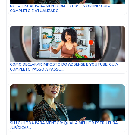
NOTA FISCAL PARA MENTORIA E CURSOS ONLINE: GUIA
COMPLETO E ATUALIZADO...
COMO DECLARAR IMPOSTO DO ADSENSE E YOUTUBE: GUIA
COMPLETO PASSO A PASSO...
SLU OU LTDA PARA MENTOR: QUAL A MELHOR ESTRUTURA
JURÍDICA?...