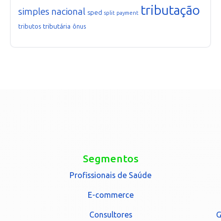
tributação
simples nacional
sped
split payment
tributária
tributos
ônus
Segmentos
Profissionais de Saúde
E-commerce
Consultores
G