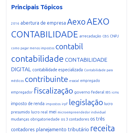
Principais Tópicos
AEXO
Aexo
abertura de empresa
2016
CONTABILIDADE
arrecadação
CNPJ
CBS
contabil
como pagar menos impostos
contabilidade
CONTABILIDADE
DIGITAL
contabilidade especializada
Contabilidade para
contribuinte
empregado
médicos
e-social
fiscalização
governo federal
empregador
IBS
icms
legislação
imposto de renda
lucro
impostos
irpf
mei
presumido
lucro real
microempreendedor individual
os três
mudanças
obrigatoriedade
os 3 contadores
receita
planejamento tributário
contadores