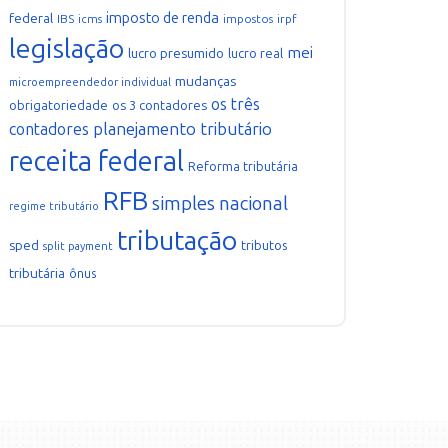
imposto de renda
federal
IBS
icms
impostos
irpf
legislação
mei
lucro presumido
lucro real
mudanças
microempreendedor individual
os três
obrigatoriedade
os 3 contadores
planejamento tributário
contadores
receita federal
Reforma tributária
RFB
simples nacional
regime tributário
tributação
sped
tributos
split payment
tributária
ônus