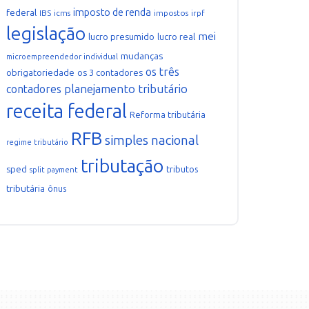
imposto de renda
federal
IBS
icms
impostos
irpf
legislação
mei
lucro presumido
lucro real
mudanças
microempreendedor individual
os três
obrigatoriedade
os 3 contadores
planejamento tributário
contadores
receita federal
Reforma tributária
RFB
simples nacional
regime tributário
tributação
sped
tributos
split payment
tributária
ônus