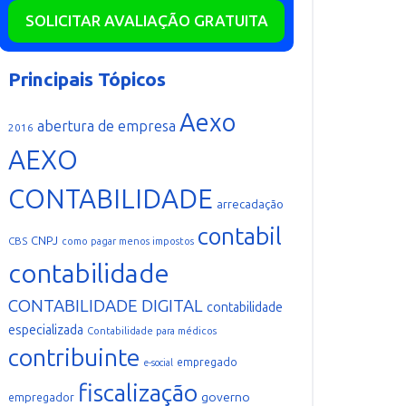
SOLICITAR AVALIAÇÃO GRATUITA
Principais Tópicos
Aexo
abertura de empresa
2016
AEXO
CONTABILIDADE
arrecadação
contabil
CNPJ
CBS
como pagar menos impostos
contabilidade
CONTABILIDADE DIGITAL
contabilidade
especializada
Contabilidade para médicos
contribuinte
empregado
e-social
fiscalização
governo
empregador