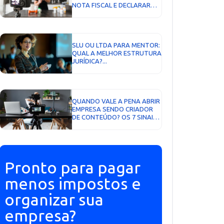
NOTA FISCAL E DECLARAR
CORRETAMENTE...
SLU OU LTDA PARA MENTOR:
QUAL A MELHOR ESTRUTURA
JURÍDICA?...
QUANDO VALE A PENA ABRIR
EMPRESA SENDO CRIADOR
DE CONTEÚDO? OS 7 SINAIS
QUE NÃO MENTEM...
Pronto para pagar
menos impostos e
organizar sua
empresa?