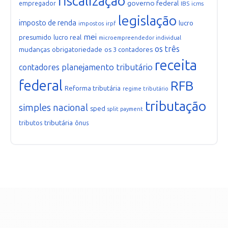
fiscalização
governo federal
empregador
IBS
icms
legislação
imposto de renda
lucro
impostos
irpf
mei
presumido
lucro real
microempreendedor individual
os três
mudanças
obrigatoriedade
os 3 contadores
receita
planejamento tributário
contadores
federal
RFB
Reforma tributária
regime tributário
tributação
simples nacional
sped
split payment
tributária
tributos
ônus