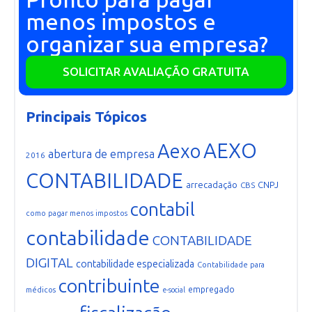
menos impostos e
organizar sua empresa?
SOLICITAR AVALIAÇÃO GRATUITA
Principais Tópicos
AEXO
Aexo
abertura de empresa
2016
CONTABILIDADE
arrecadação
CNPJ
CBS
contabil
como pagar menos impostos
contabilidade
CONTABILIDADE
DIGITAL
contabilidade especializada
Contabilidade para
contribuinte
empregado
médicos
e-social