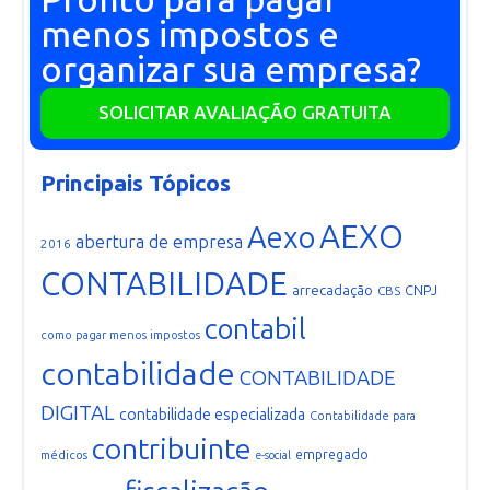
menos impostos e
organizar sua empresa?
SOLICITAR AVALIAÇÃO GRATUITA
Principais Tópicos
AEXO
Aexo
abertura de empresa
2016
CONTABILIDADE
arrecadação
CNPJ
CBS
contabil
como pagar menos impostos
contabilidade
CONTABILIDADE
DIGITAL
contabilidade especializada
Contabilidade para
contribuinte
empregado
médicos
e-social