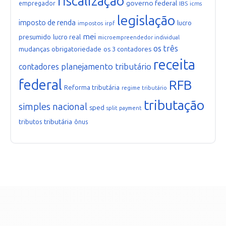
fiscalização
governo federal
empregador
IBS
icms
legislação
imposto de renda
lucro
impostos
irpf
mei
presumido
lucro real
microempreendedor individual
os três
mudanças
obrigatoriedade
os 3 contadores
receita
planejamento tributário
contadores
federal
RFB
Reforma tributária
regime tributário
tributação
simples nacional
sped
split payment
tributária
tributos
ônus