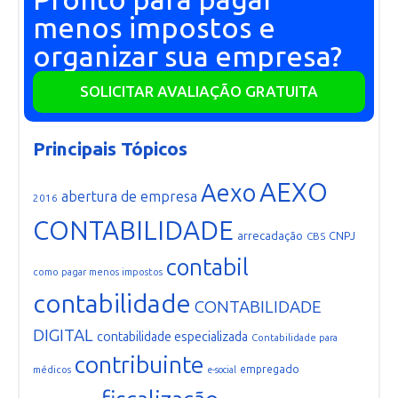
menos impostos e
organizar sua empresa?
SOLICITAR AVALIAÇÃO GRATUITA
Principais Tópicos
AEXO
Aexo
abertura de empresa
2016
CONTABILIDADE
arrecadação
CNPJ
CBS
contabil
como pagar menos impostos
contabilidade
CONTABILIDADE
DIGITAL
contabilidade especializada
Contabilidade para
contribuinte
empregado
médicos
e-social