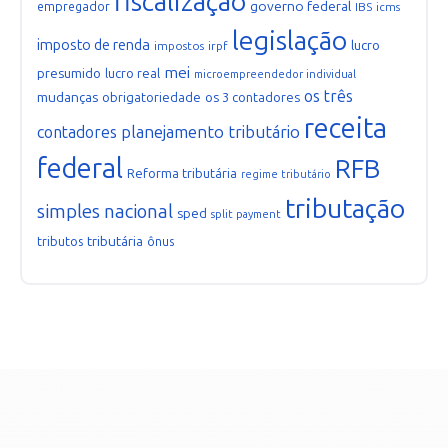
fiscalização
governo federal
empregador
IBS
icms
legislação
imposto de renda
lucro
impostos
irpf
mei
presumido
lucro real
microempreendedor individual
os três
mudanças
obrigatoriedade
os 3 contadores
receita
planejamento tributário
contadores
federal
RFB
Reforma tributária
regime tributário
tributação
simples nacional
sped
split payment
tributária
tributos
ônus