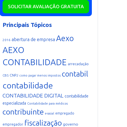
SOLICITAR AVALIAÇÃO GRATUITA
Principais Tópicos
Aexo
abertura de empresa
2016
AEXO
CONTABILIDADE
arrecadação
contabil
CNPJ
CBS
como pagar menos impostos
contabilidade
CONTABILIDADE DIGITAL
contabilidade
especializada
Contabilidade para médicos
contribuinte
empregado
e-social
fiscalização
governo
empregador