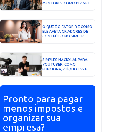
MENTORIA: COMO PLANEJAR
E PAGAR MENOS IMPOSTO...
O QUE É O FATOR R E COMO
ELE AFETA CRIADORES DE
CONTEÚDO NO SIMPLES
NACIONAL...
SIMPLES NACIONAL PARA
YOUTUBER: COMO
FUNCIONA, ALÍQUOTAS E
FATOR R...
Pronto para pagar
menos impostos e
organizar sua
empresa?