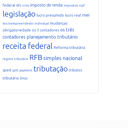
imposto de renda
federal
IBS
icms
impostos
irpf
legislação
mei
lucro presumido
lucro real
mudanças
microempreendedor individual
os três
obrigatoriedade
os 3 contadores
planejamento tributário
contadores
receita federal
Reforma tributária
RFB
simples nacional
regime tributário
tributação
sped
tributos
split payment
tributária
ônus