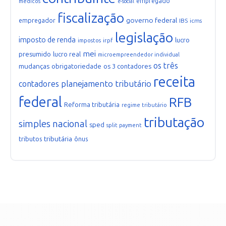
empregado
médicos
e-social
fiscalização
governo federal
empregador
IBS
icms
legislação
imposto de renda
lucro
irpf
impostos
mei
presumido
lucro real
microempreendedor individual
os três
mudanças
obrigatoriedade
os 3 contadores
receita
planejamento tributário
contadores
federal
RFB
Reforma tributária
regime tributário
tributação
simples nacional
sped
split payment
tributária
tributos
ônus