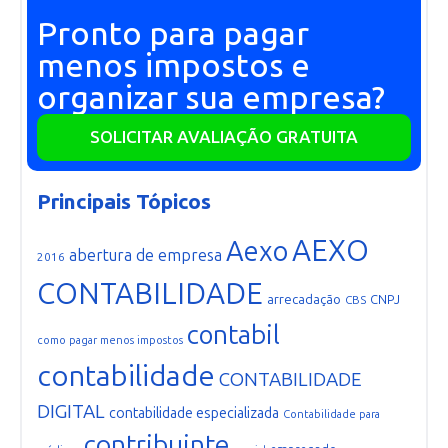
Pronto para pagar
menos impostos e
organizar sua empresa?
SOLICITAR AVALIAÇÃO GRATUITA
Principais Tópicos
AEXO
Aexo
abertura de empresa
2016
CONTABILIDADE
arrecadação
CNPJ
CBS
contabil
como pagar menos impostos
contabilidade
CONTABILIDADE
DIGITAL
contabilidade especializada
Contabilidade para
contribuinte