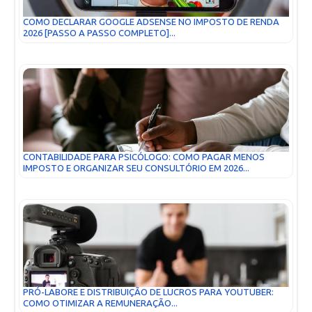
COMO DECLARAR GOOGLE ADSENSE NO IMPOSTO DE RENDA
2026 [PASSO A PASSO COMPLETO]...
CONTABILIDADE PARA PSICÓLOGO: COMO PAGAR MENOS
IMPOSTO E ORGANIZAR SEU CONSULTÓRIO EM 2026...
PRÓ-LABORE E DISTRIBUIÇÃO DE LUCROS PARA YOUTUBER:
COMO OTIMIZAR A REMUNERAÇÃO...