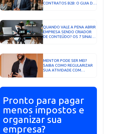
CONTRATOS B2B: O GUIA DA
DECISÃO DE SETEMBRO DE
2026...
QUANDO VALE A PENA ABRIR
EMPRESA SENDO CRIADOR
DE CONTEÚDO? OS 7 SINAIS
QUE NÃO MENTEM...
MENTOR PODE SER MEI?
SAIBA COMO REGULARIZAR
SUA ATIVIDADE COM
SEGURANÇA EM 2026...
Pronto para pagar
menos impostos e
organizar sua
empresa?