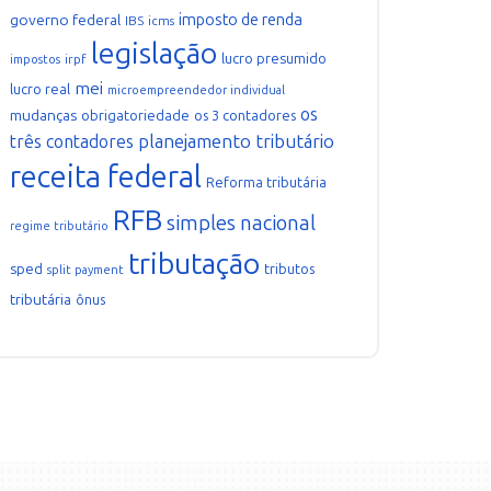
imposto de renda
governo federal
IBS
icms
legislação
lucro presumido
irpf
impostos
mei
lucro real
microempreendedor individual
os
mudanças
obrigatoriedade
os 3 contadores
planejamento tributário
três contadores
receita federal
Reforma tributária
RFB
simples nacional
regime tributário
tributação
sped
tributos
split payment
tributária
ônus