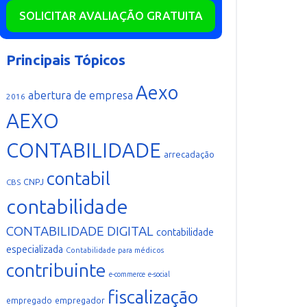
SOLICITAR AVALIAÇÃO GRATUITA
Principais Tópicos
Aexo
abertura de empresa
2016
AEXO
CONTABILIDADE
arrecadação
contabil
CNPJ
CBS
contabilidade
CONTABILIDADE DIGITAL
contabilidade
especializada
Contabilidade para médicos
contribuinte
e-commerce
e-social
fiscalização
empregador
empregado