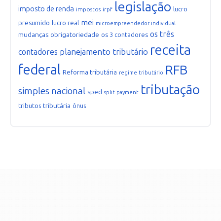
legislação
imposto de renda
lucro
impostos
irpf
mei
presumido
lucro real
microempreendedor individual
os três
mudanças
obrigatoriedade
os 3 contadores
receita
planejamento tributário
contadores
federal
RFB
Reforma tributária
regime tributário
tributação
simples nacional
sped
split payment
tributária
tributos
ônus