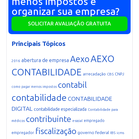
menos impostos e
organizar sua empresa?
SOLICITAR AVALIAÇÃO GRATUITA
Principais Tópicos
AEXO
Aexo
abertura de empresa
2016
CONTABILIDADE
arrecadação
CNPJ
CBS
contabil
como pagar menos impostos
contabilidade
CONTABILIDADE
DIGITAL
contabilidade especializada
Contabilidade para
contribuinte
empregado
médicos
e-social
fiscalização
governo federal
empregador
IBS
icms