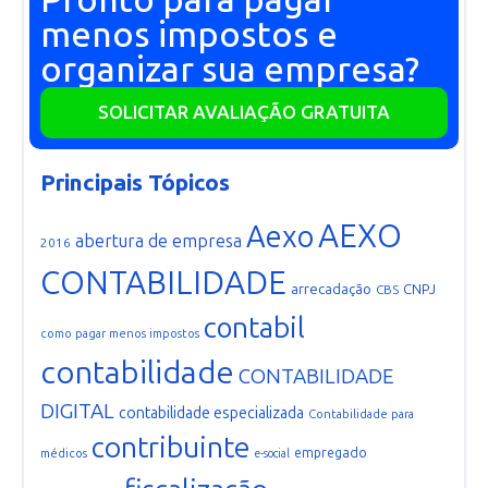
menos impostos e
organizar sua empresa?
SOLICITAR AVALIAÇÃO GRATUITA
Principais Tópicos
AEXO
Aexo
abertura de empresa
2016
CONTABILIDADE
arrecadação
CNPJ
CBS
contabil
como pagar menos impostos
contabilidade
CONTABILIDADE
DIGITAL
contabilidade especializada
Contabilidade para
contribuinte
empregado
médicos
e-social