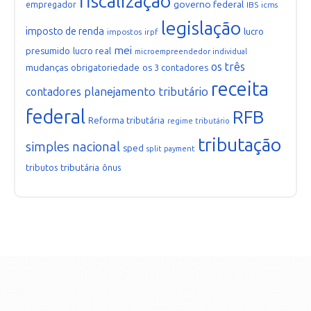
fiscalização
governo federal
empregador
IBS
icms
legislação
imposto de renda
lucro
impostos
irpf
mei
presumido
lucro real
microempreendedor individual
os três
mudanças
obrigatoriedade
os 3 contadores
receita
planejamento tributário
contadores
federal
RFB
Reforma tributária
regime tributário
tributação
simples nacional
sped
split payment
tributária
tributos
ônus