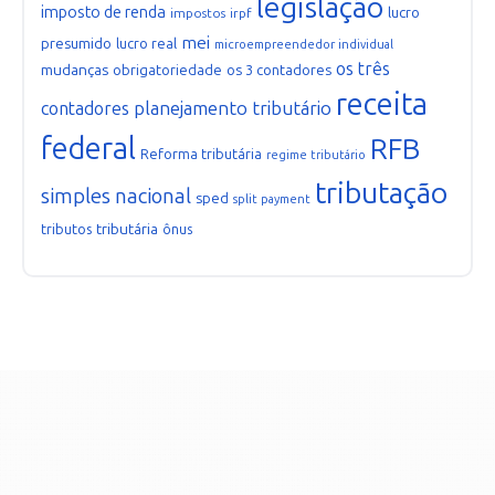
legislação
imposto de renda
lucro
impostos
irpf
mei
presumido
lucro real
microempreendedor individual
os três
mudanças
obrigatoriedade
os 3 contadores
receita
planejamento tributário
contadores
federal
RFB
Reforma tributária
regime tributário
tributação
simples nacional
sped
split payment
tributária
tributos
ônus