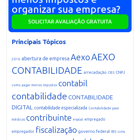
organizar sua empresa?
SOLICITAR AVALIAÇÃO GRATUITA
Principais Tópicos
AEXO
Aexo
abertura de empresa
2016
CONTABILIDADE
arrecadação
CNPJ
CBS
contabil
como pagar menos impostos
contabilidade
CONTABILIDADE
DIGITAL
contabilidade especializada
Contabilidade para
contribuinte
empregado
médicos
e-social
fiscalização
governo federal
empregador
IBS
icms