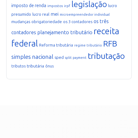
legislação
imposto de renda
lucro
impostos
irpf
mei
presumido
lucro real
microempreendedor individual
os três
mudanças
obrigatoriedade
os 3 contadores
receita
planejamento tributário
contadores
federal
RFB
Reforma tributária
regime tributário
tributação
simples nacional
sped
split payment
tributária
tributos
ônus