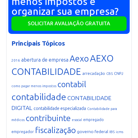
menos impostos e
organizar sua empresa?
SOLICITAR AVALIAÇÃO GRATUITA
Principais Tópicos
AEXO
Aexo
abertura de empresa
2016
CONTABILIDADE
arrecadação
CNPJ
CBS
contabil
como pagar menos impostos
contabilidade
CONTABILIDADE
DIGITAL
contabilidade especializada
Contabilidade para
contribuinte
empregado
médicos
e-social
fiscalização
governo federal
empregador
IBS
icms