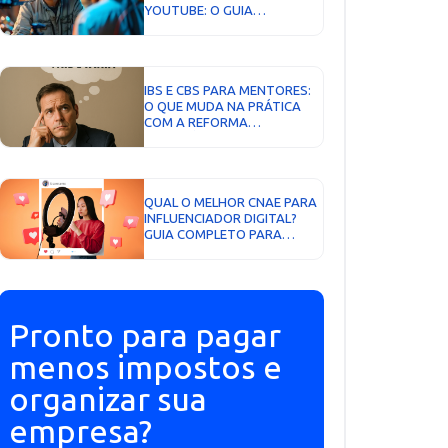
YOUTUBE: O GUIA
COMPLETO...
IBS E CBS PARA MENTORES:
O QUE MUDA NA PRÁTICA
COM A REFORMA
TRIBUTÁRIA...
QUAL O MELHOR CNAE PARA
INFLUENCIADOR DIGITAL?
GUIA COMPLETO PARA
ESCOLHER A ATIVIDADE
CORRETA E PAGAR MENOS
IMPOSTOS...
Pronto para pagar
menos impostos e
organizar sua
empresa?