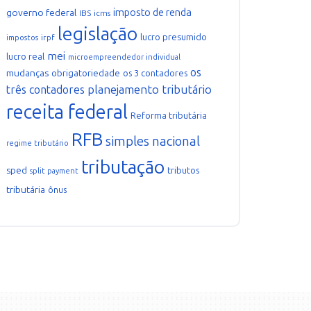
imposto de renda
governo federal
IBS
icms
legislação
lucro presumido
irpf
impostos
mei
lucro real
microempreendedor individual
os
mudanças
obrigatoriedade
os 3 contadores
planejamento tributário
três contadores
receita federal
Reforma tributária
RFB
simples nacional
regime tributário
tributação
sped
tributos
split payment
tributária
ônus