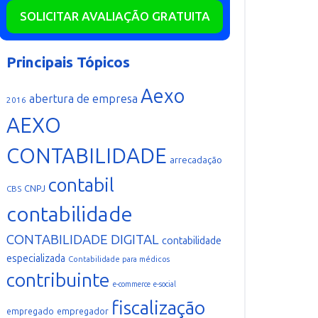
SOLICITAR AVALIAÇÃO GRATUITA
Principais Tópicos
Aexo
abertura de empresa
2016
AEXO
CONTABILIDADE
arrecadação
contabil
CNPJ
CBS
contabilidade
CONTABILIDADE DIGITAL
contabilidade
especializada
Contabilidade para médicos
contribuinte
e-commerce
e-social
fiscalização
empregador
empregado