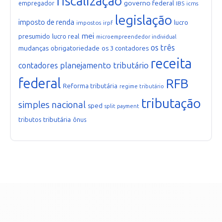
fiscalização
governo federal
empregador
IBS
icms
legislação
imposto de renda
lucro
impostos
irpf
mei
presumido
lucro real
microempreendedor individual
os três
mudanças
obrigatoriedade
os 3 contadores
receita
planejamento tributário
contadores
federal
RFB
Reforma tributária
regime tributário
tributação
simples nacional
sped
split payment
tributária
tributos
ônus