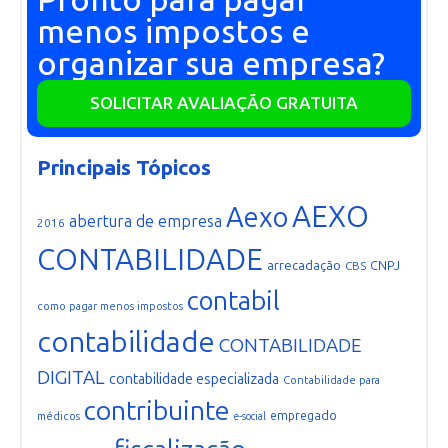
menos impostos e
organizar sua empresa?
SOLICITAR AVALIAÇÃO GRATUITA
Principais Tópicos
AEXO
Aexo
abertura de empresa
2016
CONTABILIDADE
arrecadação
CNPJ
CBS
contabil
como pagar menos impostos
contabilidade
CONTABILIDADE
DIGITAL
contabilidade especializada
Contabilidade para
contribuinte
empregado
médicos
e-social