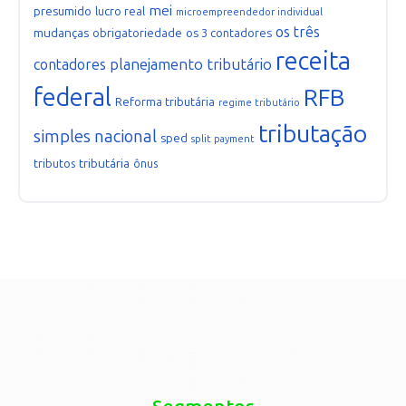
mei
presumido
lucro real
microempreendedor individual
os três
mudanças
obrigatoriedade
os 3 contadores
receita
planejamento tributário
contadores
federal
RFB
Reforma tributária
regime tributário
tributação
simples nacional
sped
split payment
tributária
tributos
ônus