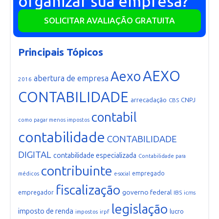
organizar sua empresa?
SOLICITAR AVALIAÇÃO GRATUITA
Principais Tópicos
AEXO
Aexo
abertura de empresa
2016
CONTABILIDADE
arrecadação
CNPJ
CBS
contabil
como pagar menos impostos
contabilidade
CONTABILIDADE
DIGITAL
contabilidade especializada
Contabilidade para
contribuinte
empregado
médicos
e-social
fiscalização
governo federal
empregador
IBS
icms
legislação
imposto de renda
lucro
irpf
impostos