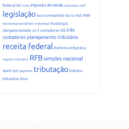
imposto de renda
federal
IBS
icms
impostos
irpf
legislação
mei
lucro presumido
lucro real
mudanças
microempreendedor individual
os três
obrigatoriedade
os 3 contadores
planejamento tributário
contadores
receita federal
Reforma tributária
RFB
simples nacional
regime tributário
tributação
sped
tributos
split payment
tributária
ônus