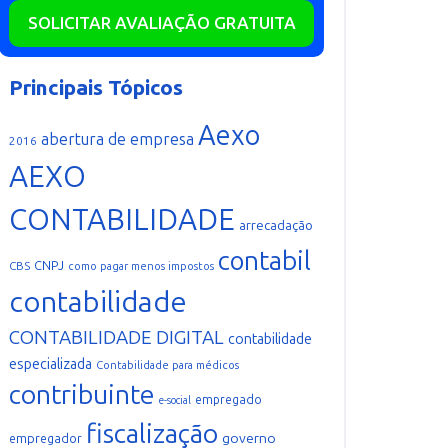
SOLICITAR AVALIAÇÃO GRATUITA
Principais Tópicos
Aexo
abertura de empresa
2016
AEXO
CONTABILIDADE
arrecadação
contabil
CNPJ
CBS
como pagar menos impostos
contabilidade
CONTABILIDADE DIGITAL
contabilidade
especializada
Contabilidade para médicos
contribuinte
empregado
e-social
fiscalização
governo
empregador