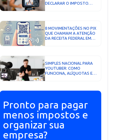
DECLARAR O IMPOSTO
CORRETAMENTE...
8 MOVIMENTAÇÕES NO PIX
QUE CHAMAM A ATENÇÃO
DA RECEITA FEDERAL EM
2026...
SIMPLES NACIONAL PARA
YOUTUBER: COMO
FUNCIONA, ALÍQUOTAS E
FATOR R...
Pronto para pagar
menos impostos e
organizar sua
empresa?