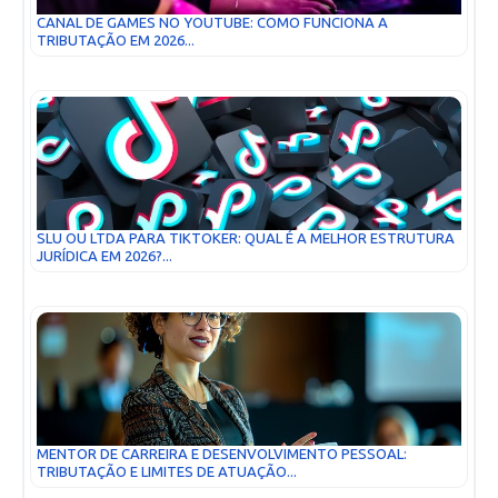
CANAL DE GAMES NO YOUTUBE: COMO FUNCIONA A
TRIBUTAÇÃO EM 2026...
SLU OU LTDA PARA TIKTOKER: QUAL É A MELHOR ESTRUTURA
JURÍDICA EM 2026?...
MENTOR DE CARREIRA E DESENVOLVIMENTO PESSOAL:
TRIBUTAÇÃO E LIMITES DE ATUAÇÃO...