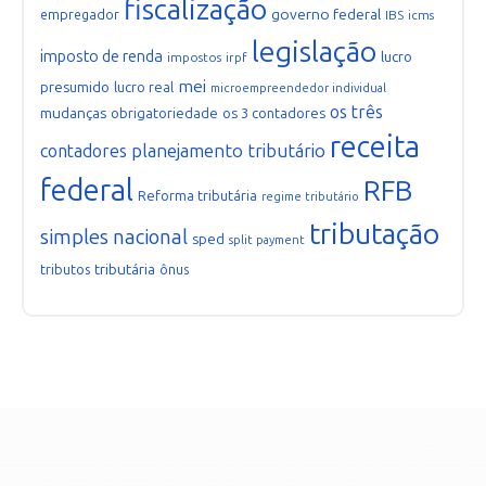
fiscalização
governo federal
empregador
IBS
icms
legislação
imposto de renda
lucro
impostos
irpf
mei
presumido
lucro real
microempreendedor individual
os três
mudanças
obrigatoriedade
os 3 contadores
receita
planejamento tributário
contadores
federal
RFB
Reforma tributária
regime tributário
tributação
simples nacional
sped
split payment
tributária
tributos
ônus