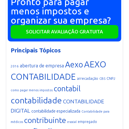
Pronto para pagar
menos impostos e
organizar sua empresa?
SOLICITAR AVALIAÇÃO GRATUITA
Principais Tópicos
AEXO
Aexo
abertura de empresa
2016
CONTABILIDADE
arrecadação
CNPJ
CBS
contabil
como pagar menos impostos
contabilidade
CONTABILIDADE
DIGITAL
contabilidade especializada
Contabilidade para
contribuinte
empregado
médicos
e-social