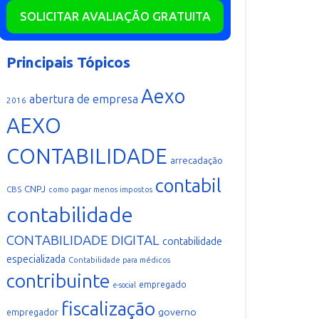
SOLICITAR AVALIAÇÃO GRATUITA
Principais Tópicos
Aexo
abertura de empresa
2016
AEXO
CONTABILIDADE
arrecadação
contabil
CNPJ
CBS
como pagar menos impostos
contabilidade
CONTABILIDADE DIGITAL
contabilidade
especializada
Contabilidade para médicos
contribuinte
empregado
e-social
fiscalização
governo
empregador