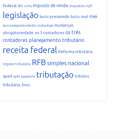
imposto de renda
federal
IBS
icms
impostos
irpf
legislação
mei
lucro presumido
lucro real
mudanças
microempreendedor individual
os três
obrigatoriedade
os 3 contadores
planejamento tributário
contadores
receita federal
Reforma tributária
RFB
simples nacional
regime tributário
tributação
sped
tributos
split payment
tributária
ônus