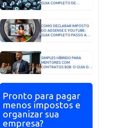
GUIA COMPLETO DE
TRIBUTAÇÃO EM 2026...
COMO DECLARAR IMPOSTO
DO ADSENSE E YOUTUBE:
GUIA COMPLETO PASSO A
PASSO...
SIMPLES HÍBRIDO PARA
MENTORES COM
CONTRATOS B2B: O GUIA DA
DECISÃO DE SETEMBRO DE
2026...
Pronto para pagar
menos impostos e
organizar sua
empresa?