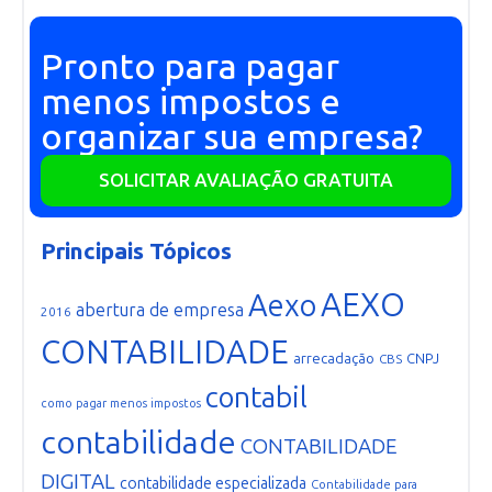
Pronto para pagar
menos impostos e
organizar sua empresa?
SOLICITAR AVALIAÇÃO GRATUITA
Principais Tópicos
AEXO
Aexo
abertura de empresa
2016
CONTABILIDADE
arrecadação
CNPJ
CBS
contabil
como pagar menos impostos
contabilidade
CONTABILIDADE
DIGITAL
contabilidade especializada
Contabilidade para