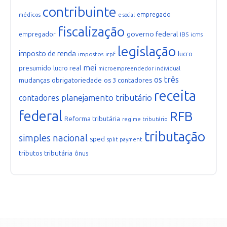
contribuinte
empregado
médicos
e-social
fiscalização
governo federal
empregador
IBS
icms
legislação
imposto de renda
lucro
impostos
irpf
mei
presumido
lucro real
microempreendedor individual
os três
mudanças
obrigatoriedade
os 3 contadores
receita
planejamento tributário
contadores
federal
RFB
Reforma tributária
regime tributário
tributação
simples nacional
sped
split payment
tributária
tributos
ônus