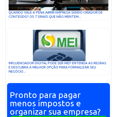
QUANDO VALE A PENA ABRIR EMPRESA SENDO CRIADOR DE
CONTEÚDO? OS 7 SINAIS QUE NÃO MENTEM...
INFLUENCIADOR DIGITAL PODE SER MEI? ENTENDA AS REGRAS
E DESCUBRA A MELHOR OPÇÃO PARA FORMALIZAR SEU
NEGÓCIO...
Pronto para pagar
menos impostos e
organizar sua empresa?