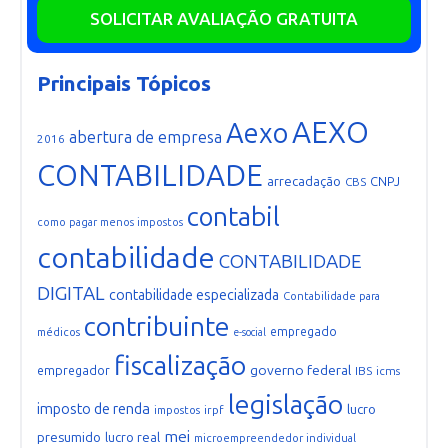
SOLICITAR AVALIAÇÃO GRATUITA
Principais Tópicos
AEXO
Aexo
abertura de empresa
2016
CONTABILIDADE
arrecadação
CNPJ
CBS
contabil
como pagar menos impostos
contabilidade
CONTABILIDADE
DIGITAL
contabilidade especializada
Contabilidade para
contribuinte
empregado
médicos
e-social
fiscalização
governo federal
empregador
IBS
icms
legislação
imposto de renda
lucro
irpf
impostos
mei
presumido
lucro real
microempreendedor individual