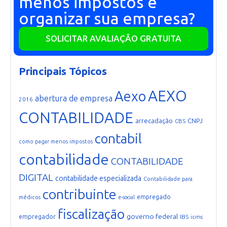
menos impostos e
organizar sua empresa?
SOLICITAR AVALIAÇÃO GRATUITA
Principais Tópicos
AEXO
Aexo
abertura de empresa
2016
CONTABILIDADE
arrecadação
CNPJ
CBS
contabil
como pagar menos impostos
contabilidade
CONTABILIDADE
DIGITAL
contabilidade especializada
Contabilidade para
contribuinte
empregado
médicos
e-social
fiscalização
governo federal
empregador
IBS
icms