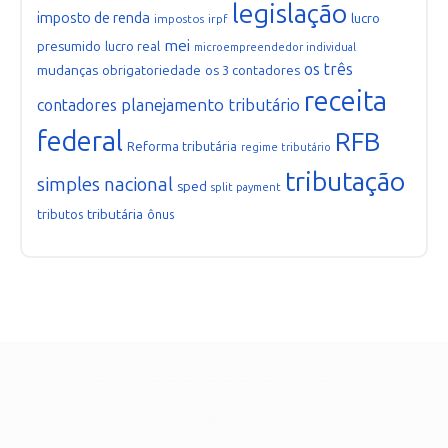
legislação
imposto de renda
lucro
impostos
irpf
mei
presumido
lucro real
microempreendedor individual
os três
mudanças
obrigatoriedade
os 3 contadores
receita
planejamento tributário
contadores
federal
RFB
Reforma tributária
regime tributário
tributação
simples nacional
sped
split payment
tributária
tributos
ônus