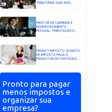
TRIBUTÁRIA 2026-2033...
MENTOR DE CARREIRA E
DESENVOLVIMENTO
PESSOAL: TRIBUTAÇÃO E
LIMITES DE ATUAÇÃO...
PRIVACY IMPOSTO: QUANTO
DE IMPOSTO PAGA O
PRODUTOR DE CONTEÚDO E
COMO EMITIR NOTA FISCAL...
Pronto para pagar
menos impostos e
organizar sua
empresa?