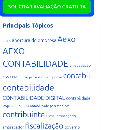
SOLICITAR AVALIAÇÃO GRATUITA
Principais Tópicos
Aexo
abertura de empresa
2016
AEXO
CONTABILIDADE
arrecadação
contabil
CNPJ
CBS
como pagar menos impostos
contabilidade
CONTABILIDADE DIGITAL
contabilidade
especializada
Contabilidade para médicos
contribuinte
empregado
e-social
fiscalização
governo
empregador