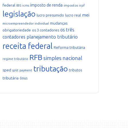
imposto de renda
federal
IBS
icms
impostos
irpf
legislação
mei
lucro presumido
lucro real
mudanças
microempreendedor individual
os três
obrigatoriedade
os 3 contadores
planejamento tributário
contadores
receita federal
Reforma tributária
RFB
simples nacional
regime tributário
tributação
sped
tributos
split payment
tributária
ônus